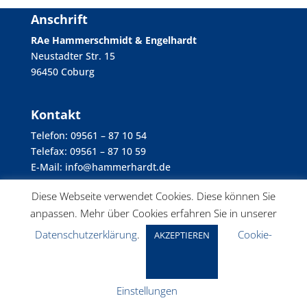
Anschrift
RAe Hammerschmidt & Engelhardt
Neustadter Str. 15
96450 Coburg
Kontakt
Telefon: 09561 – 87 10 54
Telefax: 09561 – 87 10 59
E-Mail: info@hammerhardt.de
Diese Webseite verwendet Cookies. Diese können Sie
Informationen
anpassen. Mehr über Cookies erfahren Sie in unserer
Datenschutz
Datenschutzerklärung
.
Cookie-
AKZEPTIEREN
Impressum
Einstellungen
Copyright © 2019 Hammerhardt